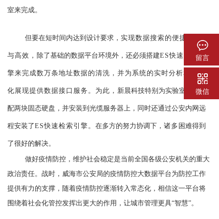
室来完成。
但要在短时间内达到设计要求，
实现数据搜索的便捷、快速
与高效，
除了基础的数据平台环境外，还必须搭建
ES快速检索引
留言
擎来完成数万条地址数据的清洗，并为系统的实时分析和可视
化展现提供数据接口服务。为此，
新
晨科技特别为实验室紧急调
微信
配两块固态硬盘，并安装到光缆服务器
上
，同时还
通过公安内网远
程安装了
ES快速检索引擎。
在多方的努力协调下，
诸多
困难得到
了很好的解决。
做好疫情防控，维护社会稳定是
当前
全
国各级
公安机关的重大
政治责任。战时，
威海市公安局的疫情防控大数据平台
为防控工作
提供有力的支撑，
随着疫情防控逐渐转入常态化，相信这一平台将
围绕着社会化管控发挥出更大的作用，让城市管理更具
“智慧”。