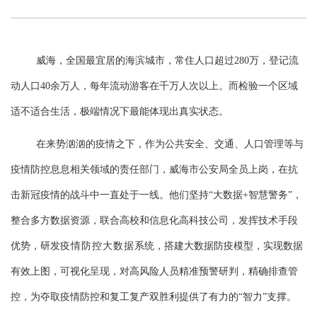
威海，
全国最宜居的海滨城市，
常住人口超过
280万，登记流
动人口40余万人，每年流动游客在千万人次以上。而检验一个区域
适不适合生活，极端情况下最能体现出真实状态。
在来势汹汹的疫情之下，作为公共安全、交通、人口管理等与
疫情防控息息相关领域的责任部门，威海市公安局全员上岗，在抗
击新冠疫情的战斗中一直处于一线。他们
坚持
“大数据+智慧警务”，
整合多方数据资源，
联合高校和信息化高科技公司，
发挥技术手段
优势，研发
疫情防控大数据
系统，
搭建
大数据防疫模型
，
实现数据
有效上图，可视化呈现，对高风险人员
精准预警研判，精确排查管
控，
为夺取疫情防控和复工复产双胜利
提供了有力的
“智力”支撑。