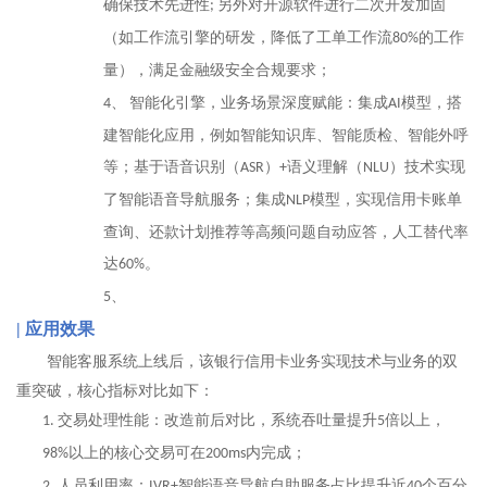
确保技术先进性
另外
对开源软件进行二次开发加固
;
（
如工作流引擎的研发，降低了工单工作流
的工作
80%
量
），满足金融级安全合规要求
；
智能化引擎，业务场景深度赋能：集成
模型，搭
4、
AI
建智能化应用，例如智能知识库、智能质检、智能外呼
等；基于语音识别（
）
语义理解（
）技术实现
ASR
+
NLU
了智能语音导航服务；集成
模型，实现信用卡账单
NLP
查询、还款计划推荐等高频问题自动应答，人工替代率
达
。
60%
5、
|
应用效果
智能客服系统上线后，
该银行信用卡业务实现技术与
业务
的双
重突破，核心指标对比如下
：
交易处理性能
：改造前后对比，系统吞吐量提升
倍以上，
1.
5
以上的核心交易可在
内完成；
98%
200ms
人员利用率：
智能语音导航
自助服务占比
提升近
个百分
2.
IVR
+
40