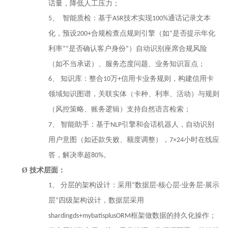
话量，降低人工压力；
智能质检：
基于
技术实现
通话记录文本
5、
ASR
100%
化
，
预设
合规检查点
规则引擎
（如
是否提示年化
200+
“
利率
是否确认客户身份
）
自动识别座席合规风险
”“
”
（如不当承诺）、服务态度问题、业务知识盲点；
知识库：
整合
万
信用卡业务规则，构建信用卡
6、
10
+
领域知识图谱，关联实体（卡种、利率、活动）与规则
（风控策略、账务逻辑）支持自然语言检索
；
智能助手：基于
引擎
和
会话机器人
，
自动识别
7、
NLP
用户意图（如还款失败、额度调整）
，
小时在线应
7×24
答，解决率超
。
80%
Ø
技术层面：
分层的架构设计：
采用
数据层
核心层
业务
层
展示
1、
“
-
-
-
层
四
级架构设计
，数据层采用
”
框架做数据的持久化操作；
shardingds+mybatisplusORM