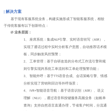
|
解决方案
基于现有客服系统业务，构建实施形成了智能客服系统，相较
于传统客服有以下创新特点：
Ø
业务层面：
座席系统：集成
引擎、实时语音转写（
），
1、
NLP
ASR
实现了通话过程中实时分析客户意图，自动推荐话术模
板，同步触发风控预警；
工单管理：基于自研改造的分布式工作流引擎和规
2、
则引擎实现跨系统工单流转和工单处理预警功能；
智能外呼：基于
语音合成、会话策略引擎、情感
3、
TTS
分析实现了营销和回访等外呼场景；
智能语音导航：基于语音识别（
）、语义
4、
IVR+
ASR
理解（
），通过语音和按键服务高频业务（如账单
NLU
查询）支持自然语言直通办理，节省客户时间，分流通