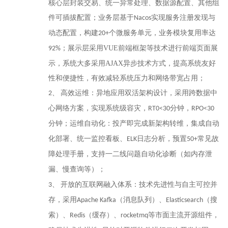
核心层封装交易、统一异常处理、数据源配置、其他组
件可插拔配置；业务层
基于
实现服务注册发现与
Nacos
动态配置，构建
个微服务单元，业务模块复用率达
20+
；展示层
采用
VUE前端框架等技术进行前端页面展
92%
示，系统大多采用AJAX异步技术方式，提高系统友好
性和便捷性，有效减轻系统压力和网络带宽占用；
高效运维：异地应用
双活
架构设计，采用跨
数据中
2、
心网络方案，实现系统级容灾，
分钟，
RT
0<30
RPO
<30
分钟；运维自动化：
投产即完成新架构转维，集成自动
化部署、
统一
监控看板、
日志分析，
预置
常见故
ELK
50+
障处理手册，
支持一二线问题自动化诊断（如内存泄
漏、慢查询
等
）
；
开放的互联网融入体系：技术先进性与自主可控并
3、
存，
采用
（消息队列）、
（搜
Apache Kafka
Elasticsearch
索）、
（缓存）、
等市面主流开源组件，
Redis
rocketmq