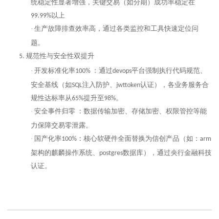
统稳定性显著增强，关键交易（如
分期
）成功率稳定在
以上
99.99%
·
生产故障排查效率高，通过各类监控和工具快速定位问
题。
规范性与安全性双提升
5.
·
开发标准化率
：通过
平台强制执行代码规范、
100%
devops
安全基线（如
注入防护、
认证），
各业务服务
合
SQL
jwttoken
规性达标率从
提升至
。
65%
98%
·
安全事件归零
：数据
传输
加密
、存储加密
、权限管控等能
力保障交易零泄露。
·
国产化率
：
核心软硬件全面替换为信创产品
（如：
100%
arm
架构的麒麟操作系统、
数据库）
，通过央行金融科技
postgres
认证
。