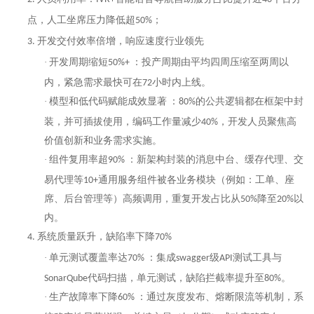
点
，人工坐席压力降低
超
；
50%
开发交付效率倍增，响应速度行业领先
3.
·
开发周期缩短
：
投产
周期由平均
四周
压缩至
两周
以
50%+
内
，
紧急需求最快可在
小时内上线。
72
·
模型和
低代码赋能成效显著
：
的
公共
逻辑
都在框架中封
80%
装，并可插拔使用
，编码工作量减少
，开发人员聚焦高
4
0%
价值创新
和业务需求实施
。
·
组件复用率超
：
新架构
封装的
消息中台、缓存代理、交
9
0%
易代理
等
通用服务组件被
各业务模块（例如：工单、座
1
0+
席、后台管理等）
高频调用，重复开发占比从
降至
以
5
0%
2
0%
内。
系统质量跃升，缺陷率下降
4.
70%
·
单元
测试覆盖率达
：集成
级
测试工具与
70
%
swagger
API
代码扫描，单元测试，缺陷拦截率提升至
。
SonarQube
80
%
·
生产故障率下降
：通过灰度发布、熔断限流等机制，系
6
0%