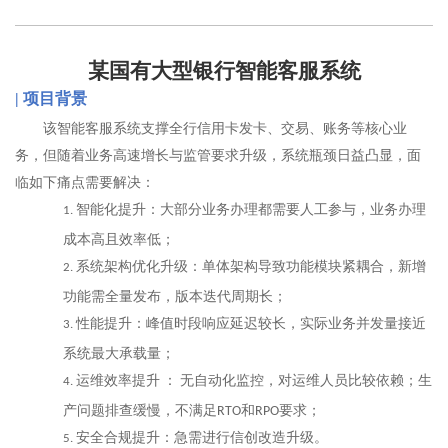
某国有大型银行智能客服系统
|
项目背景
该智能客服系统
支撑全行信用卡发卡、交易、账务等核心业
务
，
但随着业务高速增长与监管要求升级，系统瓶颈日益凸显
，面
临如下痛点需要解决：
智能化提升
：
大部分业务办理都需要人工参与，业务办理
1.
成本高且效率低
；
系统架构优化升级：
单体架构导致功能模块紧耦合
，
新增
2.
功能需全量发布，版本迭代周期长
；
性能
提升：
峰值时段响应延迟
较长，实际业务并发量接近
3.
系统最大承载量；
运维效率提升
：
无自动化监控
，对运维人员比较依赖；生
4.
产问题排查缓慢，不满足
和
要求
；
RTO
RPO
安全合规
提升：急需进行信创改造升级。
5.