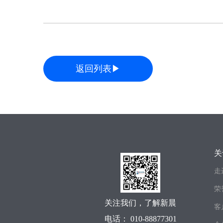
返回列表▶
关
走
荣
关注我们，了解新晨
客
电话： 010-88877301